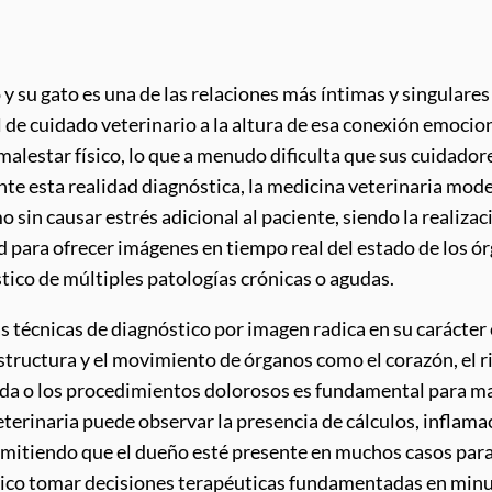
o y su gato es una de las relaciones más íntimas y singulare
 de cuidado veterinario a la altura de esa conexión emocion
l malestar físico, lo que a menudo dificulta que sus cuidad
nte esta realidad diagnóstica, la medicina veterinaria m
 sin causar estrés adicional al paciente, siendo la realiza
para ofrecer imágenes en tiempo real del estado de los ór
tico de múltiples patologías crónicas o agudas.
tras técnicas de diagnóstico por imagen radica en su caráct
estructura y el movimiento de órganos como el corazón, el ri
nda o los procedimientos dolorosos es fundamental para ma
ía veterinaria puede observar la presencia de cálculos, infl
itiendo que el dueño esté presente en muchos casos para 
ico tomar decisiones terapéuticas fundamentadas en minuto