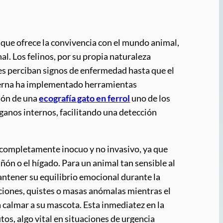
s que ofrece la convivencia con el mundo animal,
al. Los felinos, por su propia naturaleza
ores perciban signos de enfermedad hasta que el
oderna ha implementado herramientas
ción de una
ecografía gato en ferrol
uno de los
ganos internos, facilitando una detección
er completamente inocuo y no invasivo, ya que
ñón o el hígado. Para un animal tan sensible al
ntener su equilibrio emocional durante la
amaciones, quistes o masas anómalas mientras el
calmar a su mascota. Esta inmediatez en la
s, algo vital en situaciones de urgencia