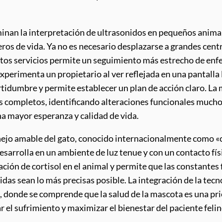
ominan la interpretación de ultrasonidos en pequeños anima
os de vida. Ya no es necesario desplazarse a grandes cent
 estos servicios permite un seguimiento más estrecho de e
xperimenta un propietario al ver reflejada en una pantalla l
rtidumbre y permite establecer un plan de acción claro. La
s completos, identificando alteraciones funcionales mucho
na mayor esperanza y calidad de vida.
anejo amable del gato, conocido internacionalmente como 
 desarrolla en un ambiente de luz tenue y con un contacto f
ación de cortisol en el animal y permite que las constantes
das sean lo más precisas posible. La integración de la tec
na, donde se comprende que la salud de la mascota es una pri
 el sufrimiento y maximizar el bienestar del paciente felin