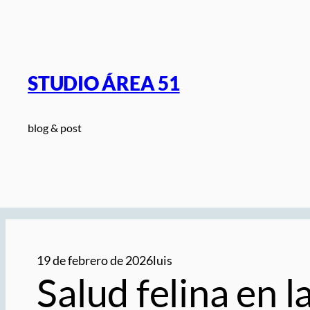
Saltar
al
contenido
STUDIO ÁREA 51
blog & post
19 de febrero de 2026
luis
Salud felina en 