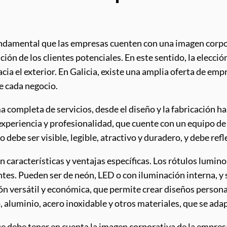
ndamental que las empresas cuenten con una imagen corpora
ión de los clientes potenciales. En este sentido, la elección
cia el exterior. En Galicia, existe una amplia oferta de em
e cada negocio.
 completa de servicios, desde el diseño y la fabricación ha
experiencia y profesionalidad, que cuente con un equipo de
o debe ser visible, legible, atractivo y duradero, y debe ref
on características y ventajas específicas. Los rótulos lumi
ntes. Pueden ser de neón, LED o con iluminación interna, y 
ción versátil y económica, que permite crear diseños perso
 aluminio, acero inoxidable y otros materiales, que se adap
e debe tener en cuenta la imagen corporativa de la empresa, 