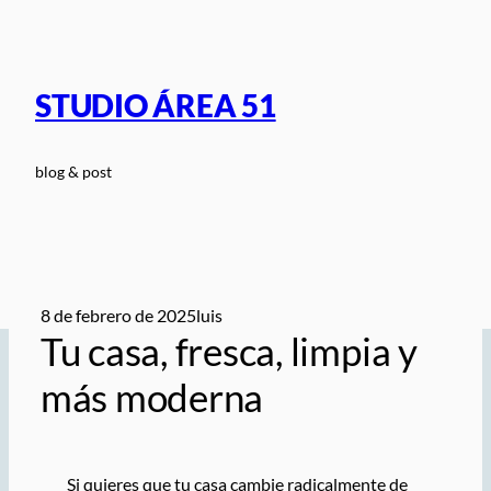
Saltar
al
contenido
STUDIO ÁREA 51
blog & post
8 de febrero de 2025
luis
Tu casa, fresca, limpia y
más moderna
Si quieres que tu casa cambie radicalmente de