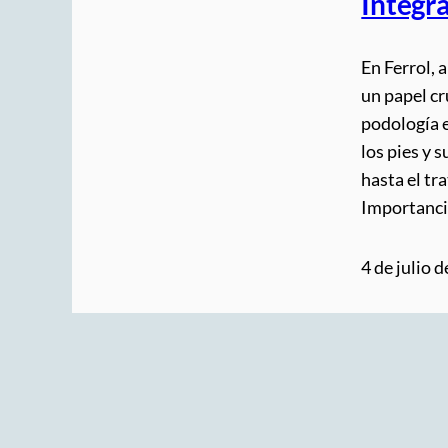
Integra
En Ferrol, 
un papel cr
podología e
los pies y 
hasta el tr
Importanci
4 de julio 