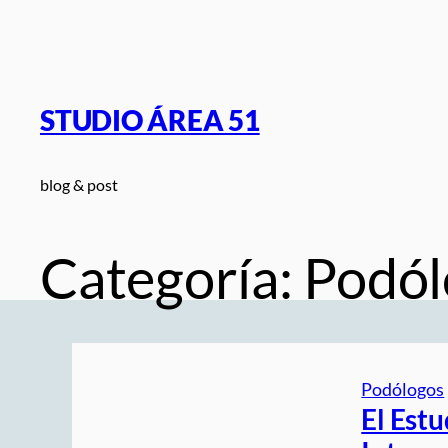
Saltar
al
contenido
STUDIO ÁREA 51
blog & post
Categoría:
Podól
Podólogos
El Estu